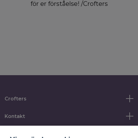
för er förståelse! /Crofters
Crofters
Kontakt
Läs mer