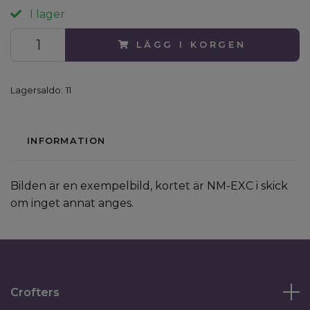
I lager
LÄGG I KORGEN
Lagersaldo:
11
INFORMATION
Bilden är en exempelbild, kortet är NM-EXC i skick
om inget annat anges.
Crofters