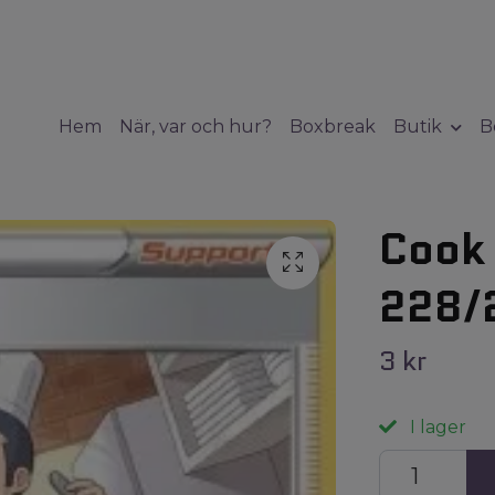
Hem
När, var och hur?
Boxbreak
Butik
B
Cook 
228/
3 kr
I lager