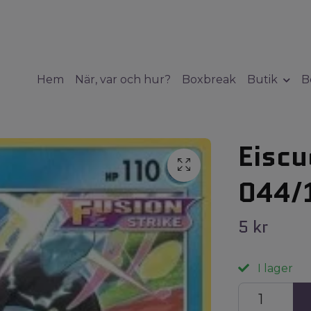
Hem
När, var och hur?
Boxbreak
Butik
B
Eiscu
044/
5 kr
I lager