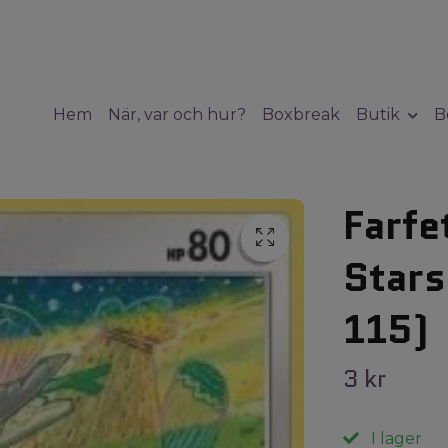
Hem
När, var och hur?
Boxbreak
Butik
B
Farfe
Stars
115)
3 kr
I lager