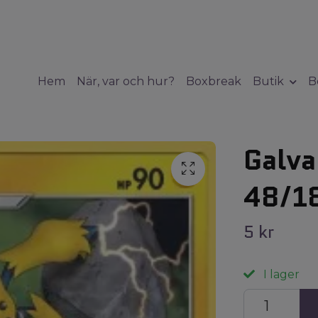
Hem
När, var och hur?
Boxbreak
Butik
B
Galva
48/18
5 kr
I lager