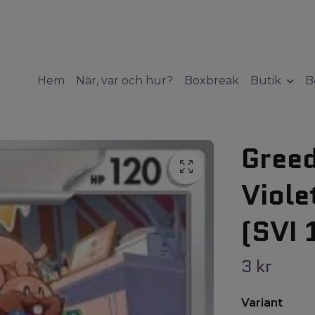
Hem
När, var och hur?
Boxbreak
Butik
B
Greed
Viole
(SVI 
3 kr
Variant