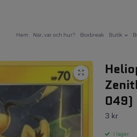
Hem
När, var och hur?
Boxbreak
Butik
B
Helio
Zenit
049)
3 kr
I lager