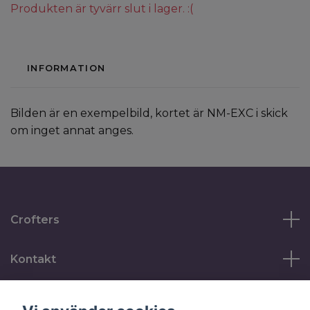
Produkten är tyvärr slut i lager. :(
INFORMATION
Bilden är en exempelbild, kortet är NM-EXC i skick
om inget annat anges.
Crofters
Kontakt
Läs mer