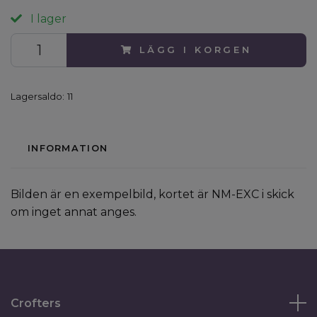
I lager
LÄGG I KORGEN
Lagersaldo:
11
INFORMATION
Bilden är en exempelbild, kortet är NM-EXC i skick
om inget annat anges.
Crofters