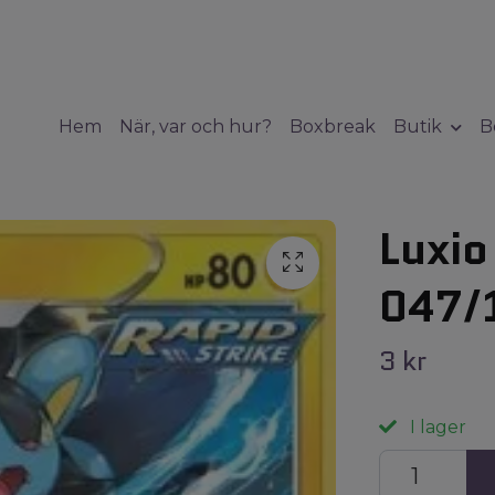
Hem
När, var och hur?
Boxbreak
Butik
B
Luxio
047/
3 kr
I lager