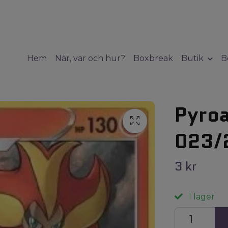
Hem
När, var och hur?
Boxbreak
Butik
B
Pyroa
023/
3 kr
I lager