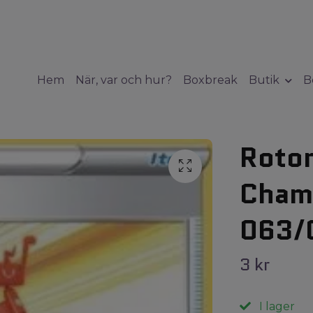
Hem
När, var och hur?
Boxbreak
Butik
B
Roto
Cham
063/
3 kr
I lager