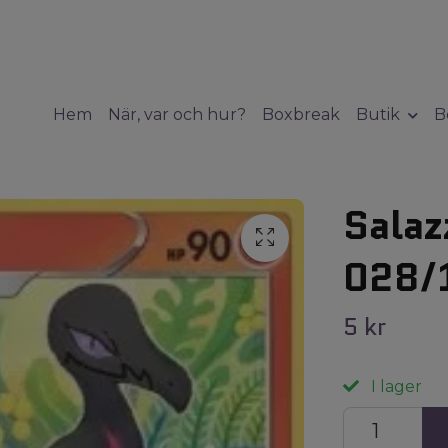
Hem
När, var och hur?
Boxbreak
Butik
B
Salaz
028/
5 kr
I lager