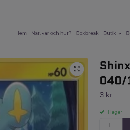
Hem
När, var och hur?
Boxbreak
Butik
B
Shinx
040/
3 kr
I lager