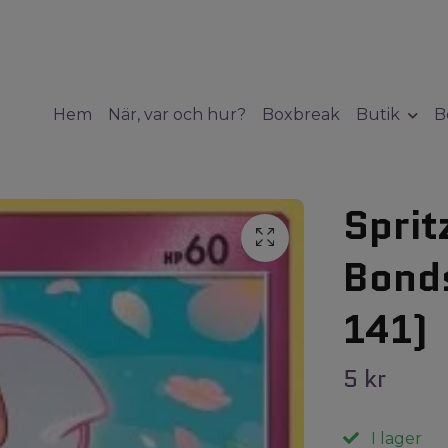
Hem
När, var och hur?
Boxbreak
Butik
B
Sprit
Bond
141)
5 kr
I lager