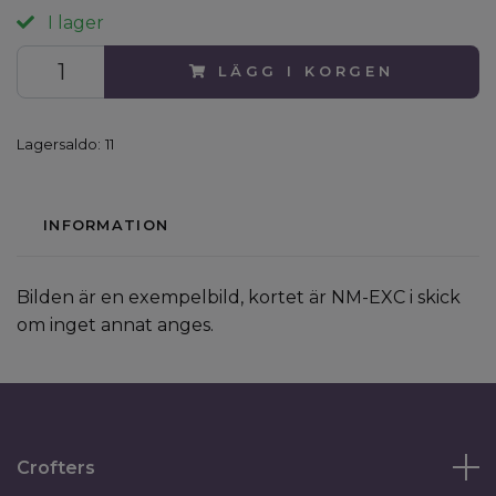
I lager
LÄGG I KORGEN
Lagersaldo:
11
INFORMATION
Bilden är en exempelbild, kortet är NM-EXC i skick
om inget annat anges.
Crofters