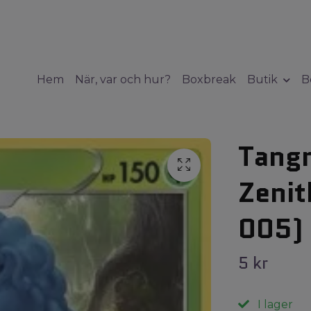
Hem
När, var och hur?
Boxbreak
Butik
B
Tang
Zeni
005)
5 kr
I lager