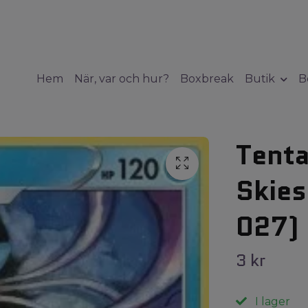
Hem
När, var och hur?
Boxbreak
Butik
B
Tenta
Skie
027)
3 kr
I lager