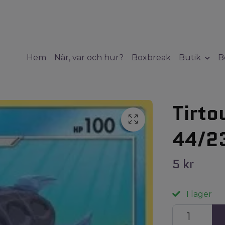
Hem
När, var och hur?
Boxbreak
Butik
B
Tirto
44/2
5 kr
I lager