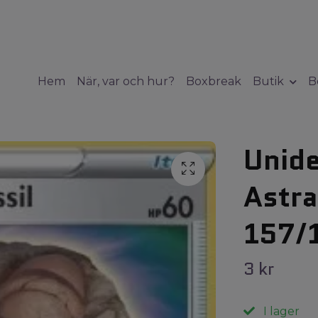
Hem
När, var och hur?
Boxbreak
Butik
B
Unide
Astra
157/
3 kr
I lager