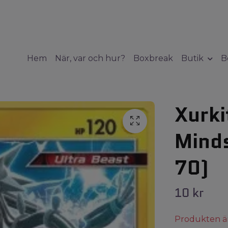
Hem
När, var och hur?
Boxbreak
Butik
B
Xurki
Mind
70)
10 kr
Produkten är t